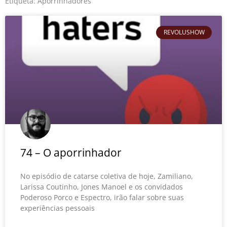
o
r
e
Etiqueta: Aporrinhadores
k
REVOLUSHOW
74 – O aporrinhador
No episódio de catarse coletiva de hoje, Zamiliano,
Larissa Coutinho, Jones Manoel e os convidados
Poderoso Porco e Espectro, irão falar sobre suas
experiências pessoais