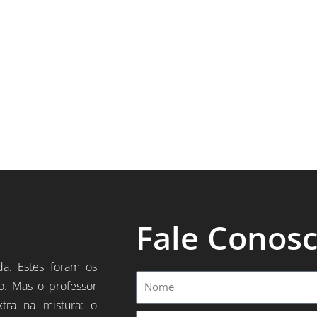
Fale Conos
da. Estes foram os
Nome
o. Mas o professor
xtra na mistura: o