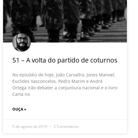
51 – A volta do partido de coturnos
No episódio de hoje, João Carvalho, Jones Manoel,
Euclides Vasconcelos, Pedro Marim e André
Ortega irão debater a conjuntura nacional e o livro
Carta no
OUÇA »
5 de agosto de 2019
2 Comentários