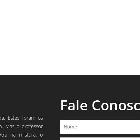
Fale Conos
da. Estes foram os
Nome
o. Mas o professor
xtra na mistura: o