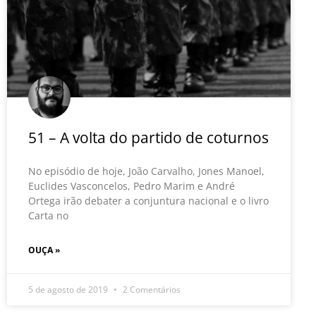
51 – A volta do partido de coturnos
No episódio de hoje, João Carvalho, Jones Manoel,
Euclides Vasconcelos, Pedro Marim e André
Ortega irão debater a conjuntura nacional e o livro
Carta no
OUÇA »
5 de agosto de 2019
2 Comentários