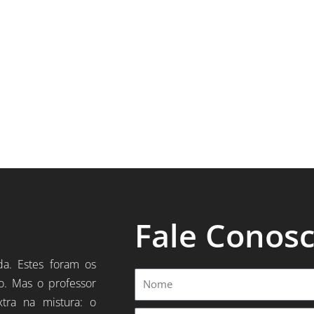
Fale Conos
da. Estes foram os
Nome
o. Mas o professor
xtra na mistura: o