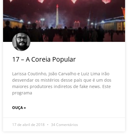
17 – A Coreia Popular
Larissa Coutinho, João Carvalho e Luiz Lima irão
desvendar os mistérios desse país que é um dos
maiores produtores indiretos de fake news. Este
programa
OUÇA »
17 de abril de 2018
34 Comentários