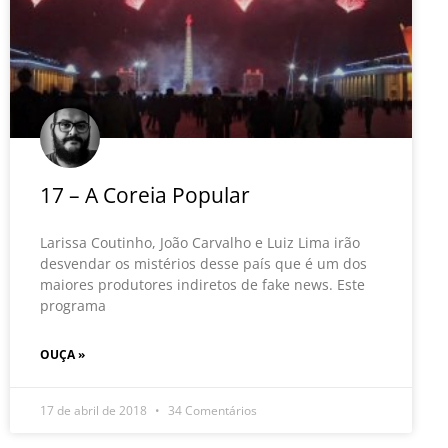
17 – A Coreia Popular
Larissa Coutinho, João Carvalho e Luiz Lima irão
desvendar os mistérios desse país que é um dos
maiores produtores indiretos de fake news. Este
programa
OUÇA »
17 de abril de 2018
34 Comentários