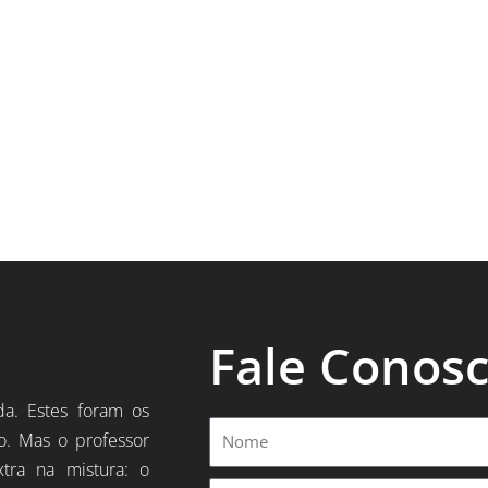
Fale Conos
da. Estes foram os
Nome
o. Mas o professor
xtra na mistura: o