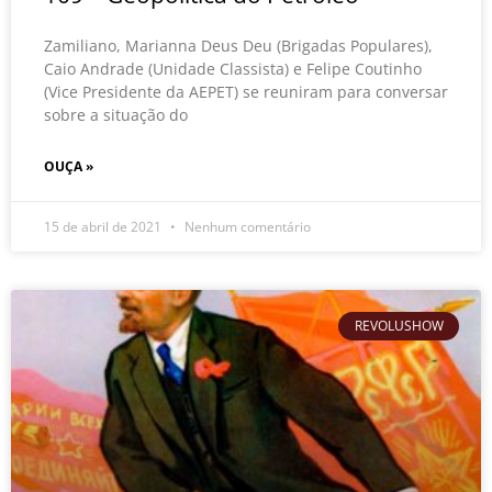
Zamiliano, Marianna Deus Deu (Brigadas Populares),
Caio Andrade (Unidade Classista) e Felipe Coutinho
(Vice Presidente da AEPET) se reuniram para conversar
sobre a situação do
OUÇA »
15 de abril de 2021
Nenhum comentário
REVOLUSHOW