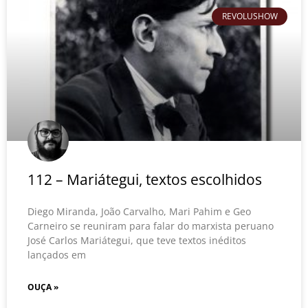
REVOLUSHOW
112 – Mariátegui, textos escolhidos
Diego Miranda, João Carvalho, Mari Pahim e Geo
Carneiro se reuniram para falar do marxista peruano
José Carlos Mariátegui, que teve textos inéditos
lançados em
OUÇA »