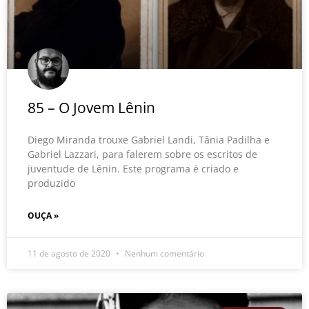
85 – O Jovem Lênin
Diego Miranda trouxe Gabriel Landi, Tânia Padilha e
Gabriel Lazzari, para falerem sobre os escritos de
juventude de Lênin. Este programa é criado e
produzido
OUÇA »
11 de agosto de 2020
Nenhum comentário