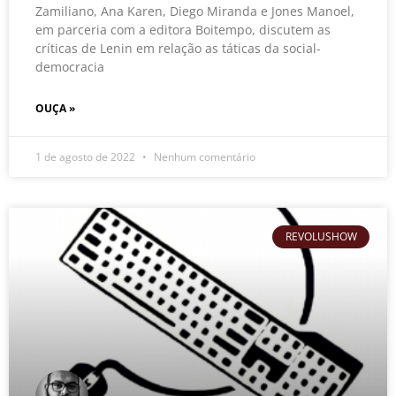
Zamiliano, Ana Karen, Diego Miranda e Jones Manoel,
em parceria com a editora Boitempo, discutem as
críticas de Lenin em relação as táticas da social-
democracia
OUÇA »
1 de agosto de 2022
Nenhum comentário
REVOLUSHOW