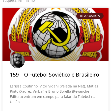
o
r
e
Etiqueta: leninismo
k
REVOLUSHOW
159 – O Futebol Soviético e Brasileiro
Larissa Coutinho, Vitor Vidani (Pelada na Net), Matias
Pinto (Xadrez Verbal) e Bruno Borella (Revanche
Editora) entram em campo para falar do Futebol na
União