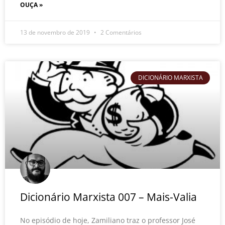
OUÇA »
13 de novembro de 2019
2 Comentários
DICIONÁRIO MARXISTA
Dicionário Marxista 007 – Mais-Valia
No episódio de hoje, Zamiliano traz o professor José