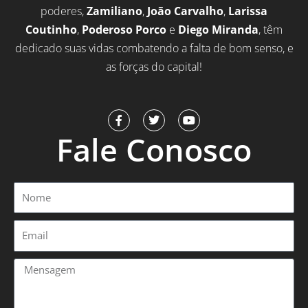
poderes,
Zamiliano
,
João Carvalho
,
Larissa
Coutinho
,
Poderoso Porco
e
Diego Miranda
, têm
dedicado suas vidas combatendo a falta de bom senso, e
as forças do capital!
F
T
Y
a
w
o
Fale Conosco
c
i
u
e
t
t
b
t
u
o
e
b
o
r
e
Nome
k
-
f
Email
Mensagem