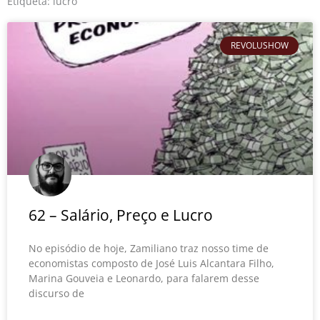
o
r
e
Etiqueta: lucro
k
REVOLUSHOW
62 – Salário, Preço e Lucro
No episódio de hoje, Zamiliano traz nosso time de
economistas composto de José Luis Alcantara Filho,
Marina Gouveia e Leonardo, para falarem desse
discurso de