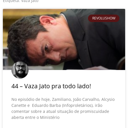
o
r
e
Etiqueta: Vaza Jato
k
REVOLUSHOW
44 – Vaza Jato pra todo lado!
No episódio de hoje, Zamiliano, João Carvalho, Alcysio
Canette e Eduardo Barba (Infoproletários), irão
comentar sobre a atual situação de promiscuidade
aberta entre o Ministério