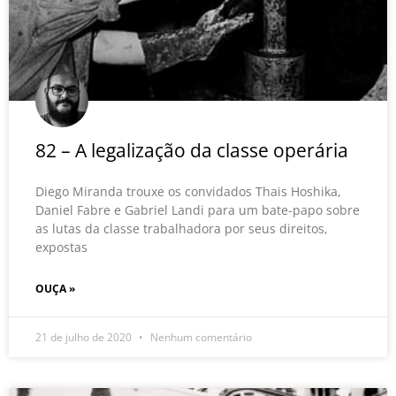
82 – A legalização da classe operária
Diego Miranda trouxe os convidados Thais Hoshika,
Daniel Fabre e Gabriel Landi para um bate-papo sobre
as lutas da classe trabalhadora por seus direitos,
expostas
OUÇA »
21 de julho de 2020
Nenhum comentário