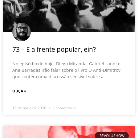
73 – E a frente popular, ein?
No episódio de hoje, Diego Miranda, Gabriel Landi e
Ana Barradas irão falar sobre o livro O Anti-Dimitrov,
que contém uma discussão sensível sobre a
OUÇA »
19 de maio de 2020
1 comentário
REVOLUSHOW