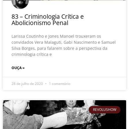
83 – Criminologia Crítica e
Abolicionismo Penal
Larissa Coutinho e Jones Manoel trouxeram os
convidados Vera Malaguti, Gabi Nascimento e Samuel
Silva Borges, para falarem sobre a perspectiva da
criminologia crítica e
OUÇA »
28 de julho de 2020
1 comentário
REVOLUSHOW