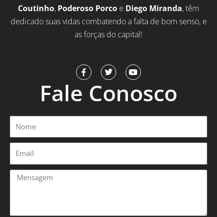
Coutinho
,
Poderoso Porco
e
Diego Miranda
, têm
dedicado suas vidas combatendo a falta de bom senso, e
as forças do capital!
F
T
Y
a
w
o
Fale Conosco
c
i
u
e
t
t
b
t
u
o
e
b
o
r
e
Nome
k
-
f
Email
Mensagem