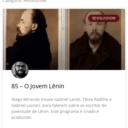
o
r
e
Categoria: Revolushow
k
Página
Página
Página
Página
Página
Página
Página
Página
Página
Página
Página
Página
Página
Pági
REVOLUSHOW
85 – O Jovem Lênin
Diego Miranda trouxe Gabriel Landi, Tânia Padilha e
Gabriel Lazzari, para falerem sobre os escritos de
juventude de Lênin. Este programa é criado e
produzido