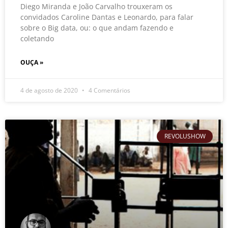
Diego Miranda e João Carvalho trouxeram os
convidados Caroline Dantas e Leonardo, para falar
sobre o Big data, ou: o que andam fazendo e
coletando
OUÇA »
4 de agosto de 2020
4 Comentários
REVOLUSHOW