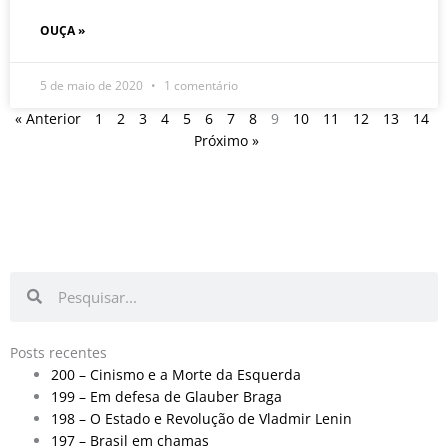
OUÇA »
5 de maio de 2020
1 comentário
« Anterior
1
2
3
4
5
6
7
8
9
10
11
12
13
14
Próximo »
Pesquisar
Pesquisar
Posts recentes
200 – Cinismo e a Morte da Esquerda
199 – Em defesa de Glauber Braga
198 – O Estado e Revolução de Vladmir Lenin
197 – Brasil em chamas